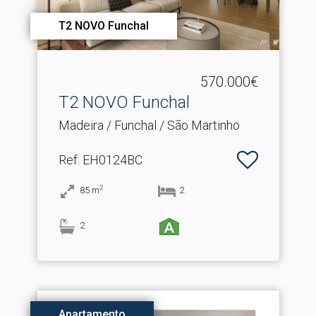
T2 NOVO Funchal
570.000€
T2 NOVO Funchal
Madeira / Funchal / São Martinho
Ref
: EH0124BC
2
85
m
2
2
Apartamento