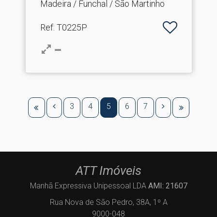
Madeira / Funchal / São Martinho
Ref
: T0225P
3
4
5
6
7
ATT Imóveis
Manhã Expressiva Unipessoal LDA
AMI: 21607
Rua Nova de São Pedro, 38A, 1º A
9000-048