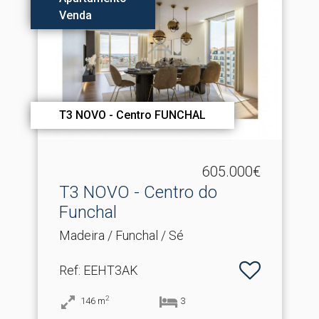
Venda
T3 NOVO - Centro FUNCHAL
605.000€
T3 NOVO - Centro do
Funchal
Madeira / Funchal / Sé
Ref
: EEHT3AK
2
146
m
3