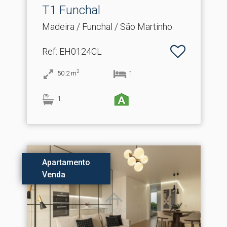
T1 Funchal
Madeira / Funchal / São Martinho
Ref
: EH0124CL
2
50.2
m
1
1
Apartamento
Venda