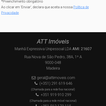
*
Preenchimento obrigatório
Ao clicar em 'Enviar', declara que aceita a nossa
Política de
Privacidade
.
ATT Imóveis
Manhã Expressiva Unipessoal LDA
AMI: 21607
Rua Nova de São Pedro, 38A, 1º A
9000-048
Madeira
geral@attimoveis.com
(+351) 291 619 646
(Chamada para a rede fixa nacional)
+351 919 910 299
(Chamada para a rede móvel nacional)