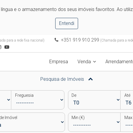
e língua e o armazenamento dos seus imóveis favoritos. Ao utili
Entendi
+351 919 910 299
a para a rede fixa nacional)
(Chamada para a rede
Empresa
Venda
Arrendament
Pesquisa de Imóveis
Freguesia
De
Até
de Imóvel
Min (€)
Max 