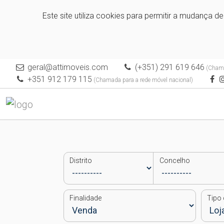
Este site utiliza cookies para permitir a mudança d
geral@attimoveis.com
(+351) 291 619 646
(Chamad
+351 912 179 115
(Chamada para a rede móvel nacional)
Distrito
Concelho
Finalidade
Tipo 